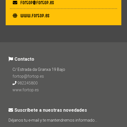
fortop@fortop.es
www.fortop.es
Contacto
C/ Estrada da Granxa 19 Bajo
fortop@fortop.es
982245800
www.fortop.es
Suscríbete a nuestras novedades
Déjanos tu e-mail y te mantendremos informado...