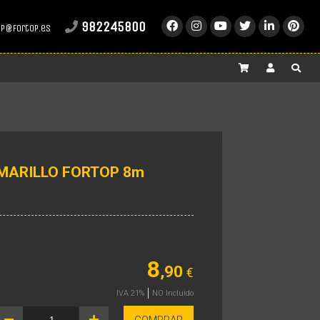
982245800
op@fortop.es
MARILLO FORTOP 8m
8
,90
€
IVA 21%
NO Incluido