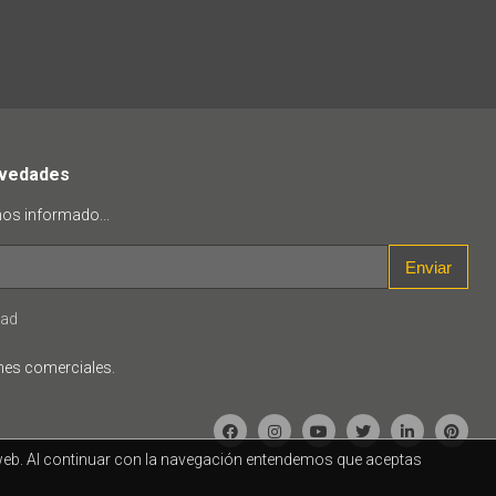
ovedades
mos informado...
Enviar
dad
nes comerciales.
a web. Al continuar con la navegación entendemos que aceptas