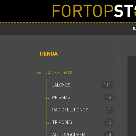
I
TIENDA
ACCESORIOS
JALONES
111
PRISMAS
28
RADIOTELÉFONOS
1
TRÍPODES
30
AC. TOPOGRAFIA
24