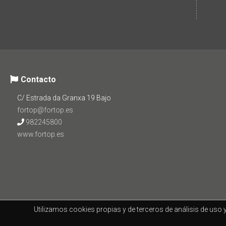
Contacto
C/ Estrada da Granxa 19 Bajo
fortop@fortop.es
982245800
www.fortop.es
Utilizamos cookies propias y de terceros de análisis de uso