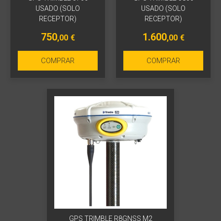
USADO (SOLO
USADO (SOLO
RECEPTOR)
RECEPTOR)
750
1.600
,00
€
,00
€
COMPRAR
COMPRAR
GPS TRIMBLE R8GNSS M2