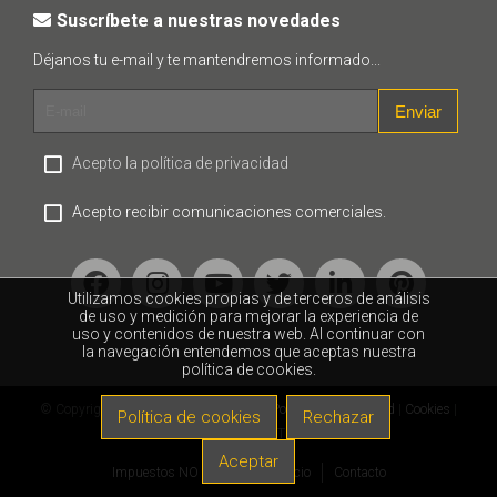
Suscríbete a nuestras novedades
Déjanos tu e-mail y te mantendremos informado...
Enviar
Acepto la política de privacidad
Acepto recibir comunicaciones comerciales.
Utilizamos cookies propias y de terceros de análisis
de uso y medición para mejorar la experiencia de
uso y contenidos de nuestra web. Al continuar con
la navegación entendemos que aceptas nuestra
política de cookies.
© Copyright Fortop 2018 |
Aviso legal
|
Política de privacidad
|
Cookies
|
Política de cookies
Rechazar
Desarrollo web: FORTOP APPS
Aceptar
Impuestos NO incluidos
Inicio
Contacto