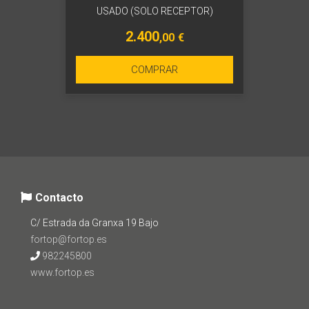
USADO (SOLO RECEPTOR)
2.400
,00
€
COMPRAR
Contacto
C/ Estrada da Granxa 19 Bajo
fortop@fortop.es
982245800
www.fortop.es