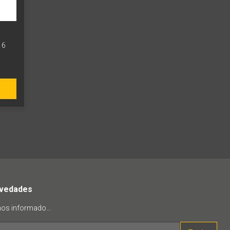
16
ovedades
mos informado...