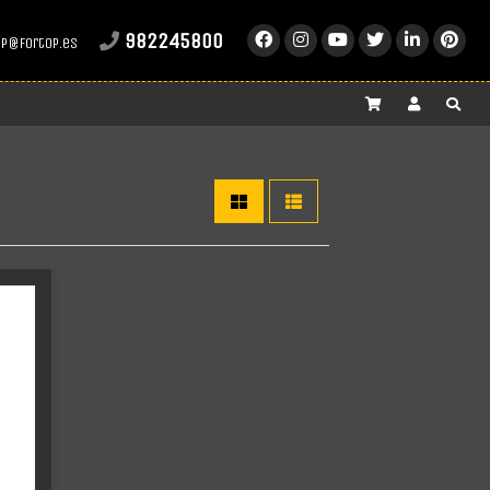
982245800
op@fortop.es