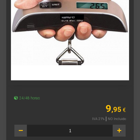
24/48 horas
9
,95
€
IVA 21%
NO Incluido