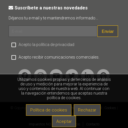
Suscríbete a nuestras novedades
Déjanos tu e-mail y te mantendremos informado...
Enviar
Acepto la política de privacidad
Acepto recibir comunicaciones comerciales.
Utilizamos cookies propias y de terceros de análisis
de uso y medición para mejorar la experiencia de
uso y contenidos de nuestra web. Al continuar con
la navegación entendemos que aceptas nuestra
política de cookies.
© Copyright Fortop 2018 |
Aviso legal
|
Política de privacidad
|
Cookies
|
Política de cookies
Rechazar
Desarrollo web: FORTOP APPS
Aceptar
Impuestos NO incluidos
Inicio
Contacto