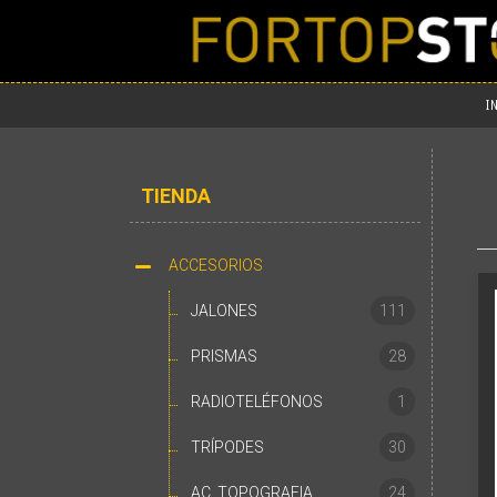
I
TIENDA
ACCESORIOS
JALONES
111
PRISMAS
28
RADIOTELÉFONOS
1
TRÍPODES
30
AC. TOPOGRAFIA
24