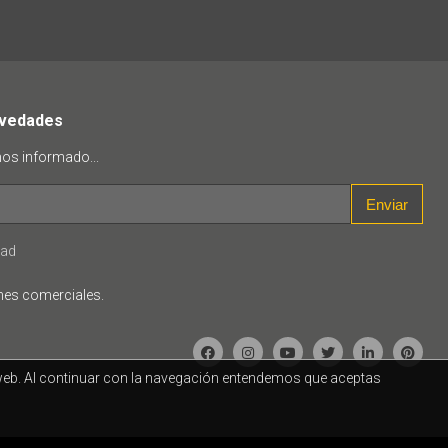
ovedades
mos informado...
Enviar
dad
nes comerciales.
a web. Al continuar con la navegación entendemos que aceptas