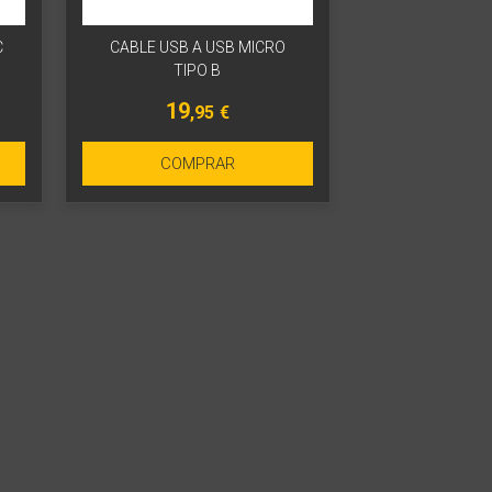
C
CABLE USB A USB MICRO
TIPO B
19
,95
€
COMPRAR