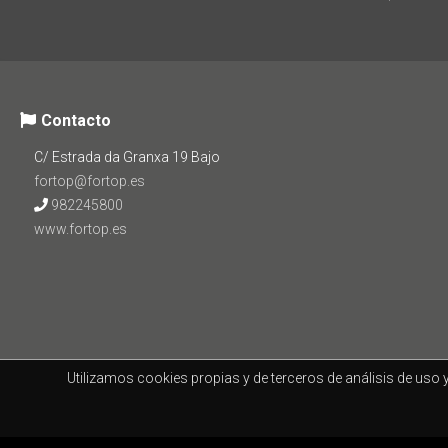
Contacto
C/ Estrada da Granxa 19 Bajo
fortop@fortop.es
982245800
www.fortop.es
Utilizamos cookies propias y de terceros de análisis de uso