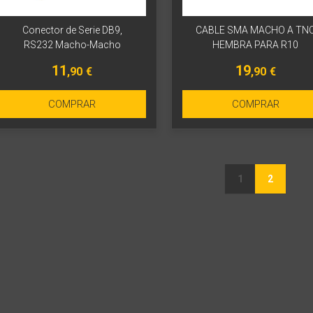
Conector de Serie DB9,
CABLE SMA MACHO A TN
RS232 Macho-Macho
HEMBRA PARA R10
11
19
,90
€
,90
€
COMPRAR
COMPRAR
1
2