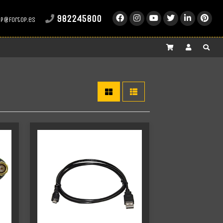
982245800
op@fortop.es