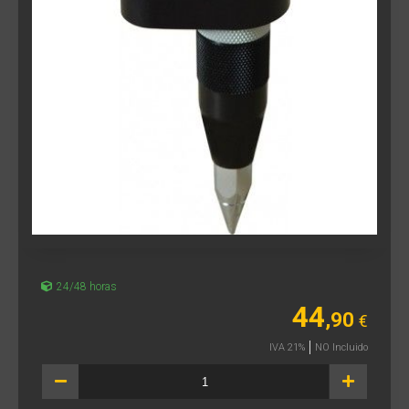
24/48 horas
44
,90
€
IVA 21%
NO Incluido