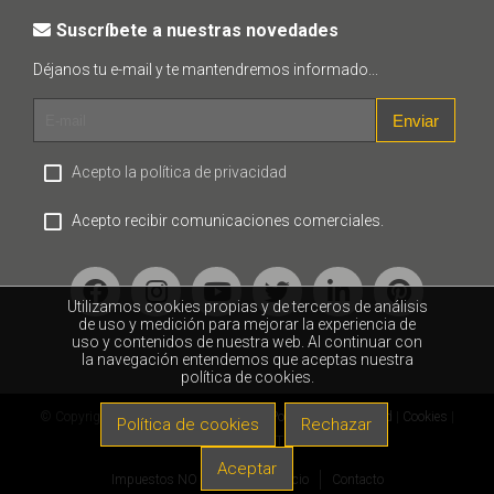
Suscríbete a nuestras novedades
Déjanos tu e-mail y te mantendremos informado...
Enviar
Acepto la política de privacidad
Acepto recibir comunicaciones comerciales.
Utilizamos cookies propias y de terceros de análisis
de uso y medición para mejorar la experiencia de
uso y contenidos de nuestra web. Al continuar con
la navegación entendemos que aceptas nuestra
política de cookies.
© Copyright Fortop 2018 |
Aviso legal
|
Política de privacidad
|
Cookies
|
Política de cookies
Rechazar
Desarrollo web: FORTOP APPS
Aceptar
Impuestos NO incluidos
Inicio
Contacto