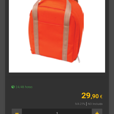
24/48 horas
29
,90
€
IVA 21%
NO Incluido