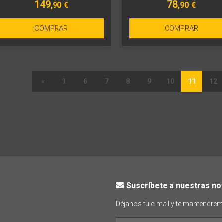
149
78
,90
€
,90
€
COMPRAR
COMPRAR
«
1
6
7
8
9
10
11
12
Suscríbete a nuestras n
Déjanos tu e-mail y te mantendre