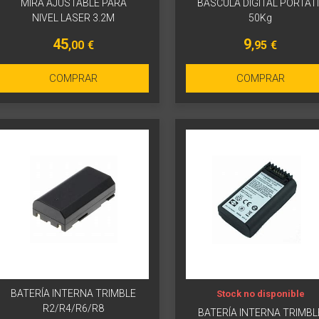
MIRA AJUSTABLE PARA
BASCULA DIGITAL PORTATI
NIVEL LASER 3.2M
50Kg
45
9
,00
€
,95
€
COMPRAR
COMPRAR
BATERÍA INTERNA TRIMBLE
Stock no disponible
R2/R4/R6/R8
BATERÍA INTERNA TRIMBL