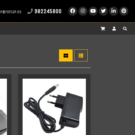
982245800
op@fortop.es
Más info