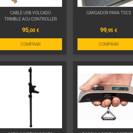
CABLE USB VOLCADO
CARGADOR PARA TSC3
TRIMBLE ACU CONTROLLER
95
99
,00
€
,95
€
COMPRAR
COMPRAR
Más info
Más info