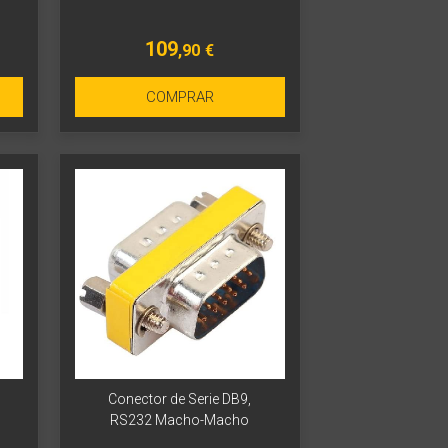
109
,90
€
COMPRAR
Conector de Serie DB9,
RS232 Macho-Macho