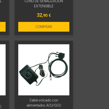
L
CONO DE SEÑALIZACIÓN
EXTENSIBLE
32
,90
€
COMPRAR
Cable volcado con
alimentador, ACU/GCU
E