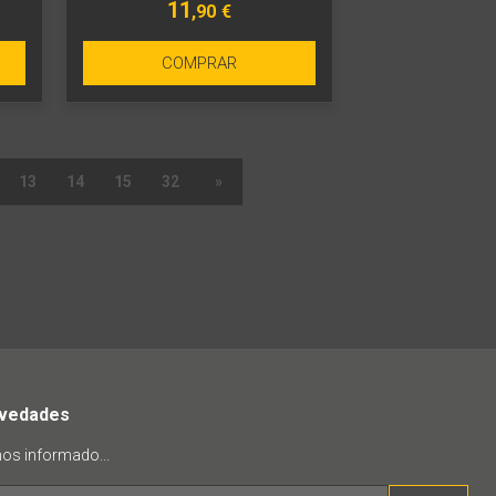
11
,90
€
COMPRAR
13
14
15
32
»
ovedades
mos informado...