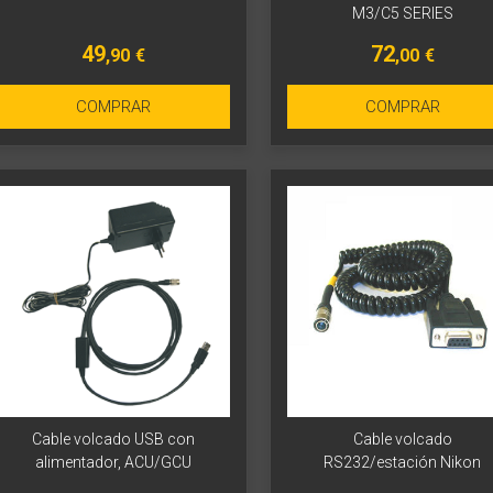
M3/C5 SERIES
49
72
,90
€
,00
€
COMPRAR
COMPRAR
Cable volcado USB con
Cable volcado
alimentador, ACU/GCU
RS232/estación Nikon